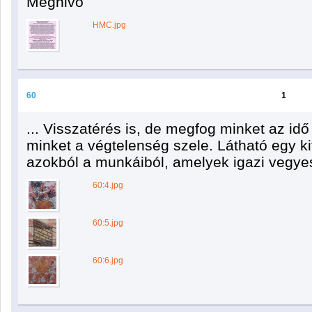
Meghivo
HMC.jpg
60
1
... Visszatérés is, de megfog minket az i
minket a végtelenség szele. Látható egy k
azokból a munkáiból, amelyek igazi vegyes
60:4.jpg
60:5.jpg
60:6.jpg