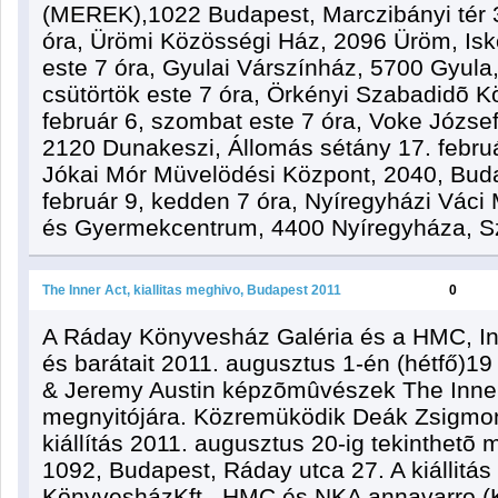
(MEREK),1022 Budapest, Marczibányi tér 3
óra, Ürömi Közösségi Ház, 2096 Üröm, Isko
este 7 óra, Gyulai Várszínház, 5700 Gyula,
csütörtök este 7 óra, Örkényi Szabadidõ K
február 6, szombat este 7 óra, Voke József
2120 Dunakeszi, Állomás sétány 17. februá
Jókai Mór Müvelödési Központ, 2040, Bud
február 9, kedden 7 óra, Nyíregyházi Váci 
és Gyermekcentrum, 4400 Nyíregyháza, Sz
The Inner Act, kiallitas meghivo, Budapest 2011
0
A Ráday Könyvesház Galéria és a HMC, Inc.
és barátait 2011. augusztus 1-én (hétfő)19
& Jeremy Austin képzõmûvészek The Inner 
megnyitójára. Közremüködik Deák Zsigmon
kiállítás 2011. augusztus 20-ig tekinthet
1092, Budapest, Ráday utca 27. A kiállitá
KönyvesházKft., HMC és NKA annavarro (K