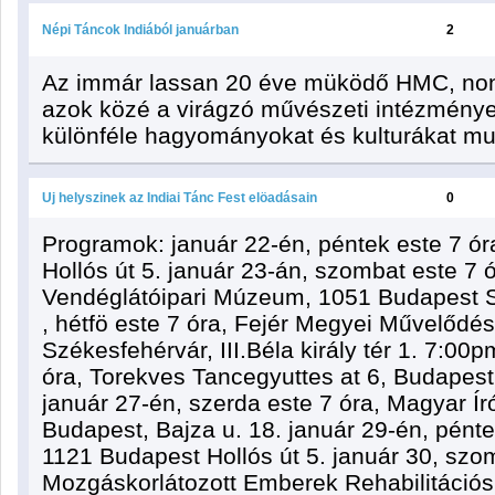
Népi Táncok Indiából januárban
2
Az immár lassan 20 éve müködő HMC, non-p
azok közé a virágzó művészeti intézménye
különféle hagyományokat és kulturákat mut
Uj helyszinek az Indiai Tánc Fest elöadásain
0
Programok: január 22-én, péntek este 7 ór
Hollós út 5. január 23-án, szombat este 7
Vendéglátóipari Múzeum, 1051 Budapest Sz
, hétfö este 7 óra, Fejér Megyei Művelődé
Székesfehérvár, III.Béla király tér 1. 7:00
óra, Torekves Tancegyuttes at 6, Budapes
január 27-én, szerda este 7 óra, Magyar Í
Budapest, Bajza u. 18. január 29-én, péntek
1121 Budapest Hollós út 5. január 30, szo
Mozgáskorlátozott Emberek Rehabilitáció