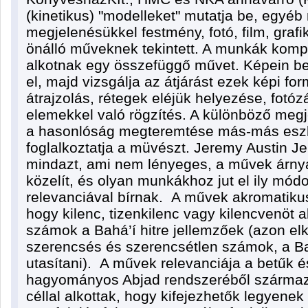
(kinetikus) "modelleket" mutatja be, egyé
megjelenésükkel festmény, fotó, film, graf
önálló műveknek tekintett. A munkák kom
alkotnak egy összefüggő művet. Képein be
el, majd vizsgálja az átjárást ezek képi for
átrajzolás, rétegek eléjük helyezése, fotózá
elemekkel való rögzítés. A különböző meg
a hasonlóság megteremtése más-más eszk
foglalkoztatja a müvészt. Jeremy Austin J
mindazt, ami nem lényeges, a művek árnya
közelít, és olyan munkákhoz jut el ily mó
relevanciával bírnak. A művek akromatikus
hogy kilenc, tizenkilenc vagy kilencvenöt 
számok a Bahá’í hitre jellemzőek (azon el
szerencsés és szerencsétlen számok, a Bahá
utasítani). A művek relevanciája a betűk 
hagyományos Abjad rendszeréből származt
céllal alkottak, hogy kifejezhetők legyene