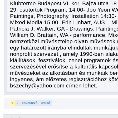
Klubterme Budapest VI. ker. Bajza utca 18
29. csütörtök Program: 14:00- Joo Yeon W
Paintings, Photography, Installation 14:30-
Mixed Media 15:00- Erin Linhart, AUS - M
Patricia J. Walker, GA - Drawings, Paintin
William D. Brattain, WA - performance, M
nemzetközi müvésztelep olyan müvészek sz
egy határozott irányba elindultak munkáju
nonprofit szervezet , amely 1990-ben alakul
kiállítások, fesztiválok, zenei programok 
szervezésével erősítse a kulturális kapcso
művészeket az alkotásban és munkáik bem
ingyenes, ám előzetes regisztrációhoz kötö
bszechy@yahoo.com címen lehet.
1
2
következő
utolsó