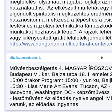
megfelelés folyamata magába foglalja az i
használatát is. Az elkészült mű tehát egy 
elgondolt spirituális megközelítés eredmé
hasznosítom a metszést, a tépést és a csisz
festési és rajzolási technikákra támaszko
munkákat hozhassak létre.” A rajzok fehér
vagy kifényesített grafit felületek jönnek l
http://www.hungarian-multicultural-center.
Művészbeszélgetés 4.
0
Művészbeszélgetés 4. MAGYAR ÍRÓSZÖV
Budapest VI. ker. Bajza utca 18. I. emelet
15:00 órakor Program: 15:00 - yun xu, Bei
15:30 - Lisa Marie Art Evans, Tucson, AZ -
Iacovone, Washington DC - képzőművész 16
- festőművész Az előadás nyelve angol. Mi
varunk, az elöadás ingyenes.