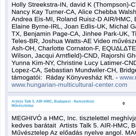
Holly Streekstra-IN, david K (Thompson)-C
Nancy Kay Turner-CA, Alice Chebba Walsh
Andrea Eis-MI, Roland Ruisz-D AIR/HMC, B
Elaine Byrne-IRL, Joan Edlis-UK, Michal G
TX, Benjamin Page-CA, Jinhee Park-UK, Ti
Teles-BR, Joshua Watts-AE Video művésze
Ash-OH, Charlotte Cornaton-F, EQUΔLΔTE
Wilson, Jacqui Arntfield)-CND, Rajorshi G
Yunna Kim-NY, Christine Lucy Latimer-CND,
Lopez-CA, Sebastian Mundwiler-CH, Bridget
támogatói: Ráday Könyvesház Kft. -
www.
www.hungarian-multicultural-center.com
Artists Talk 5. AIR-HMC, Budapest - Nemzetközi
0
Művésztelep
MEGHIVÓ a HMC, Inc. tisztelettel meghívja
kedves barátait Artists Talk 5. AIR-HMC, 
Művésztelep Az előadás nyelve angol.