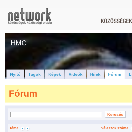
HMC
Nyitó
Tagok
Képek
Videók
Hírek
Fórum
L
Fórum
téma
válaszok száma