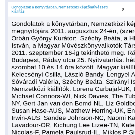
Gondolatok a könyvtárban, Nemzetközi képzõművészeti
0
kiállítás
Gondolatok a könyvtárban, Nemzetközi kép
megnyitójára 2011. augusztus 24-én, (szer
Orbán György Kurátor: Széchy Beáta, a H
István, a Magyar Mûvészkönyvalkotók Társ
2011. szeptember 16-ig tekinthetõ meg. 
Budapest, Ráday utca 25. Nyitvatartás: hét
szombat 10 és 14 óra között. Magyar kiáll
Kelecsényi Csilla, László Bandy, Lengyel A
Sóváradi Valéria, Széchy Beáta, Szirányi I
Nemzetközi kiállítók: Lorena Carbajal-UK,
Michael Connors-WI, Nick Davies, The Tub
NY, Gert-Jan van den Bemd-NL, Liz Goldbe
Susan Hase-AUS, Matthew Herring-UK, En
Irwin-AUS, Sandee Johnson-NC, Naomi K
Lavadour-OR, Kichung Lee Lizee-TN, Kate 
Nicolas-F, Pamela Paulsrud-IL, Miklos P S