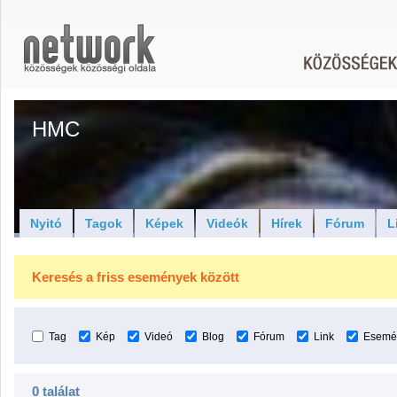
HMC
Nyitó
Tagok
Képek
Videók
Hírek
Fórum
L
Keresés a friss események között
Tag
Kép
Videó
Blog
Fórum
Link
Esemé
0 találat