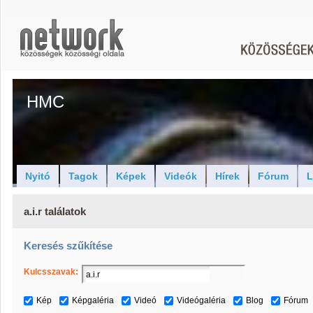
HMC
Nyitó
Tagok
Képek
Videók
Hírek
Fórum
L
a.i.r találatok
Keresés szűkítése
Kulcsszavak:
Kép
Képgaléria
Videó
Videógaléria
Blog
Fórum