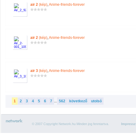
air 2
(kép)
,
Anime-friends-forever
air 2
(kép)
,
Anime-friends-forever
air 3
(kép)
,
Anime-friends-forever
1
2
3
4
5
6
7
...
562
következő
utolsó
© 2007 Copyright Network.hu Minden jog fenntartva.
Impress