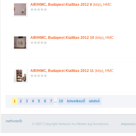
AIR/HMC, Budapest Kiallitas 2012 8
(kép)
,
HMC
AIR/HMC, Budapest Kiallitas 2012 10
(kép)
,
HMC
AIR/HMC, Budapest Kiallitas 2012 11
(kép)
,
HMC
1
2
3
4
5
6
7
...
10
következő
utolsó
© 2007 Copyright Network.hu Minden jog fenntartva.
Impress