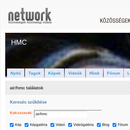
HMC
Nyitó
Tagok
Képek
Videók
Hírek
Fórum
L
air/hmc találatok
Keresés szűkítése
Kulcsszavak:
Kép
Képgaléria
Videó
Videógaléria
Blog
Fórum