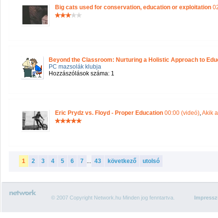
Big cats used for conservation, education or exploitation
02
Beyond the Classroom: Nurturing a Holistic Approach to Edu
PC mazsolák klubja
Hozzászólások száma: 1
Eric Prydz vs. Floyd - Proper Education
00:00 (videó)
,
Akik a
1
2
3
4
5
6
7
...
43
következő
utolsó
© 2007 Copyright Network.hu Minden jog fenntartva.
Impress