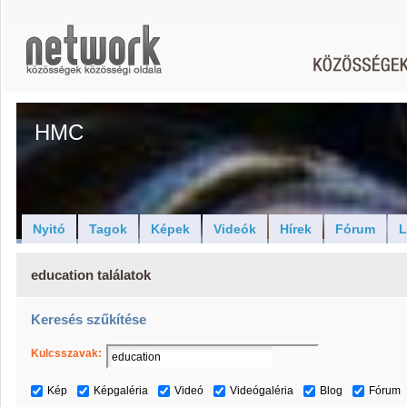
HMC
Nyitó
Tagok
Képek
Videók
Hírek
Fórum
L
education találatok
Keresés szűkítése
Kulcsszavak:
Kép
Képgaléria
Videó
Videógaléria
Blog
Fórum