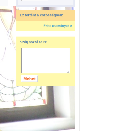
Ez történt a közösségben:
Friss események »
Szólj hozzá te is!