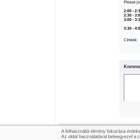
Please jo
2:00 - 2:
2:30 - 3:
3:00 - 3:
3:30 - 4:
Címkék:
Kommen
© 2007 Copyright Network.hu Minden j
A felhasználói élmény fokozása érdeké
Az oldal használatával beleegyezel a 