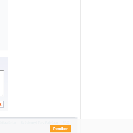
diaajánlat
Széchenyi Terv Pályázat
FAQ
Rendben