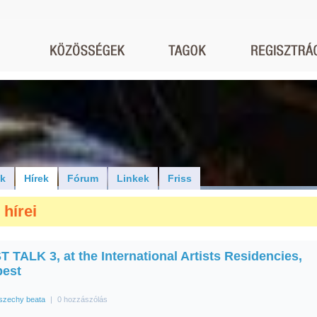
ók
Hírek
Fórum
Linkek
Friss
hírei
 TALK 3, at the International Artists Residencies,
est
szechy beata
|
0 hozzászólás