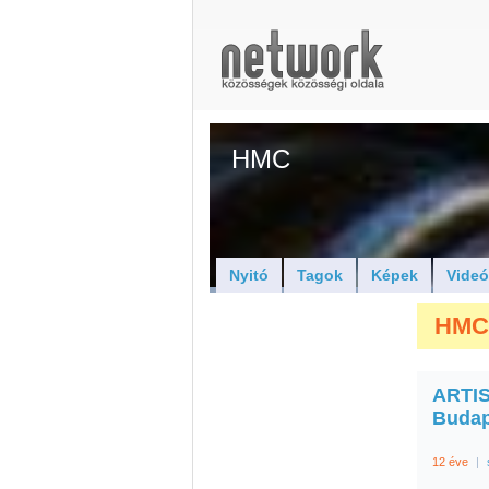
HMC
Nyitó
Tagok
Képek
Vide
HMC 
ARTIST
Budap
12 éve
|