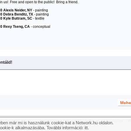
in us! Free and open to the public! Bring a friend.
30
Alexis Neider, NY
- painting
00
Debra Benditz, TX
- painting
30
Kyle Buttram, SC
- textile
00
Rexy Tseng, CA
- conceptual
táld!
og fenntartva.
Impresszum
Felhasználási feltételek
Adatvédelem
Mé
ben már mi is használunk cookie-kat a Network.hu oldalon.
cookie-k alkalmazásába. További információ:
itt
.