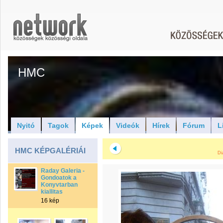
HMC
Nyitó
Tagok
Képek
Videók
Hírek
Fórum
L
HMC KÉPGALÉRIÁI
Di
Raday Galeria -
Gondoatok a
Konyvtarban
kiallitas
16 kép