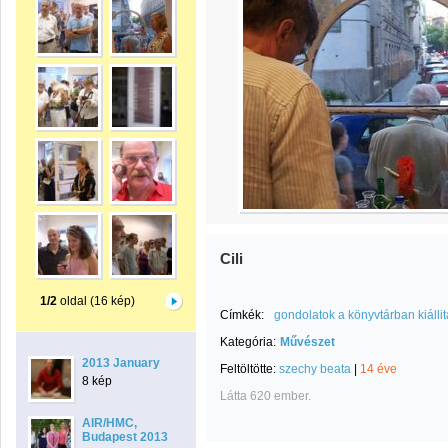
Cili
1/2
oldal (16 kép)
Címkék:
gondolatok a könyvtárban kiálli
Kategória:
Művészet
2013 January
Feltöltötte:
szechy beata
|
14 éve
8 kép
Látta 620 ember.
AIR/HMC,
Budapest 2013