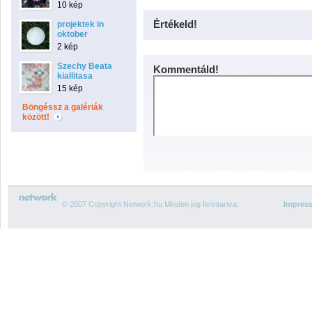
10 kép
Értékeld!
projektek in
oktober
2 kép
Szechy Beata
Kommentáld!
kiallitasa
15 kép
Böngéssz a galériák
között!
© 2007 Copyright Network.hu Minden jog fenntartva.
Impres