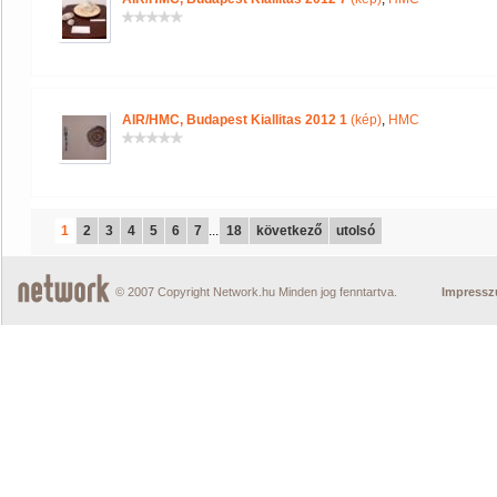
AIR/HMC, Budapest Kiallitas 2012 1
(kép)
,
HMC
1
2
3
4
5
6
7
...
18
következő
utolsó
© 2007 Copyright Network.hu Minden jog fenntartva.
Impress