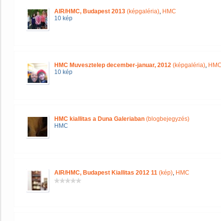
AIR/HMC, Budapest 2013
(képgaléria)
,
HMC
10 kép
HMC Muvesztelep december-januar, 2012
(képgaléria)
,
HM
10 kép
HMC kiallitas a Duna Galeriaban
(blogbejegyzés)
HMC
AIR/HMC, Budapest Kiallitas 2012 11
(kép)
,
HMC