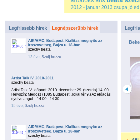
beata szec
artbooks
arts
2012 - januar 2013
csupa jó
ed
Legfrissebb hírek
Legnépszerűbb hírek
Legfri
AIR/HMC, Budapest, Kiallitas megnyito az
Beke
iroszovetseg, Bajza u. 18-ban
szechy beata
13 éve,
Szólj hozzá
Artist Talk IV. 2010-2011
szechy beata
Artist Talk IV. Időpont: 2010. december 29. (szerda) 14. 00
Helyszín: Medosz (1085 Budapest, Jokai tér 9.) Az előadás
nyelve angol. 14:00 - 14:30 ...
15 éve,
Szólj hozzá
AIR/HMC, Budapest, Kiallitas megnyito az
iroszovetseg, Bajza u. 18-ban
szechy beata
ABL