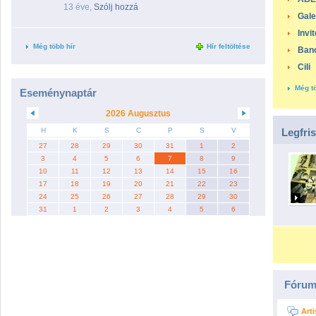
13 éve,
Szólj hozzá
Gale
Invi
Még több hír
Hír feltöltése
Ban
Cili
Még t
Eseménynaptár
2026 Augusztus
H
K
S
C
P
S
V
Legfri
27
28
29
30
31
1
2
3
4
5
6
7
8
9
10
11
12
13
14
15
16
17
18
19
20
21
22
23
24
25
26
27
28
29
30
31
1
2
3
4
5
6
Fórum
Art