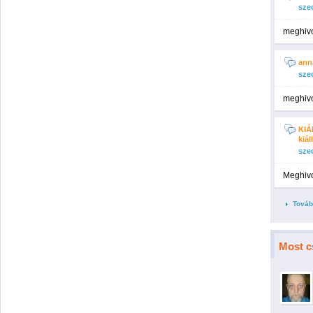
sze
meghiv
ann
sze
meghiv
KIÁ
kiál
sze
Meghiv
Továb
Most c