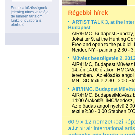
Ennek a közösségnek
Régebbi hírek
jelenleg nincs vezetője,
de minden tartalom,
funkció továbbra is
ARTIST TALK 3, at the Inter
elérhető.
Budapest
AIR/HMC, Budapest Sunday, 
Jokai ter 9. at the Hunting 
Free and open to the public! B
Neider, NY - painting 2:30 - 3:
Művész beszélgetés 2, 201
AIR/HMC, Budapest Művész b
14.-én 14:00 órakor HMC/Medo
teremben. Az előadás angol 
MN - 3D textile 2:30 - 3:00 St
AIR/HMC, Budapest Művész
AIR/HMC, BudapestMűvész bes
14:00 órakor￼HMC/Medosz, VI
Az előadás angol nyelvű.2:0
textile2:30 - 3:00 Stephen D'On
9 x 12 nemzetközi képz
60
a.i.r
air international artis
air