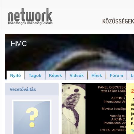
HMC
Nyitó
Tagok
Képek
Videók
Hírek
Fórum
L
Vezetőváltás
2
M
a
i
j
(
K
T